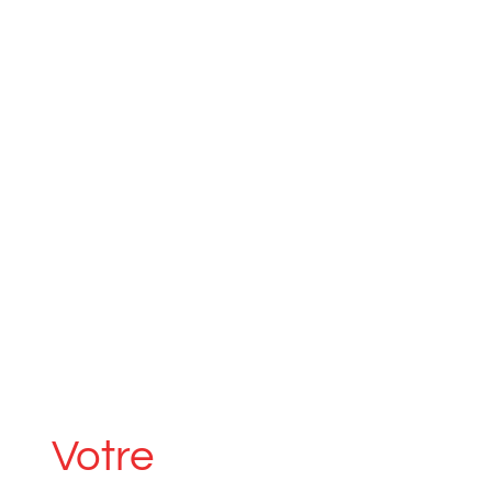
Votre
é
d
i
t
e
u
r
s
u
i
s
s
e